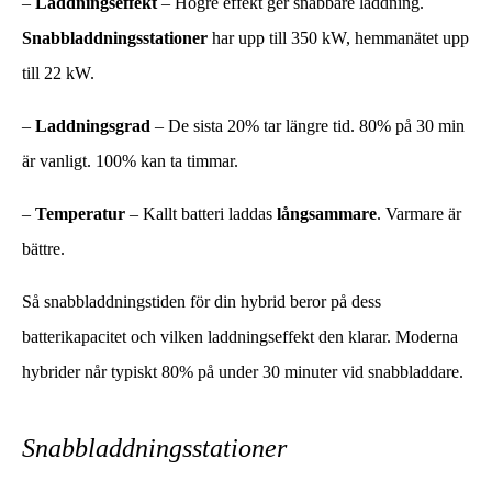
–
Laddningseffekt
– Högre effekt ger snabbare laddning.
Snabbladdningsstationer
har upp till 350 kW, hemmanätet upp
till 22 kW.
–
Laddningsgrad
– De sista 20% tar längre tid. 80% på 30 min
är vanligt. 100% kan ta timmar.
–
Temperatur
– Kallt batteri laddas
långsammare
. Varmare är
bättre.
Så snabbladdningstiden för din hybrid beror på dess
batterikapacitet och vilken laddningseffekt den klarar. Moderna
hybrider når typiskt 80% på under 30 minuter vid snabbladdare.
Snabbladdningsstationer