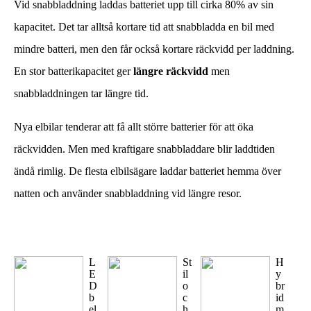
Vid snabbladdning laddas batteriet upp till cirka 80% av sin
kapacitet. Det tar alltså kortare tid att snabbladda en bil med
mindre batteri, men den får också kortare räckvidd per laddning.
En stor batterikapacitet ger
längre
räckvidd
men
snabbladdningen tar längre tid.
Nya elbilar tenderar att få allt större batterier för att öka
räckvidden. Men med kraftigare snabbladdare blir laddtiden
ändå rimlig. De flesta elbilsägare laddar batteriet hemma över
natten och använder snabbladdning vid längre resor.
L
St
H
E
il
y
D
o
br
b
c
id
el
h
m