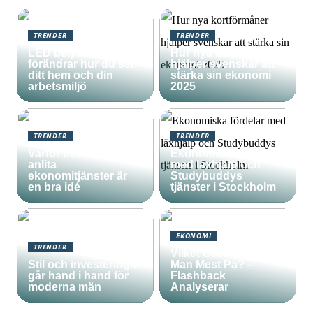
TRENDER
TRENDER
LED belysning som
Hur nya kortförmåner
förändrar hur du ser
hjälper svenskar att
ditt hem och din
stärka sin ekonomi
arbetsmiljö
2025
TRENDER
TRENDER
Varför trenden att
Ekonomiska fördelar
anlita
med läxhjälp och
ekonomitjänster är
Studybuddys
en bra idé
tjänster i Stockholm
EKONOMI
TRENDER
Vilket Casino Vinner
Stil och investeringar
Man Mest På? –
går hand i hand för
Flashback
moderna män
Analyserar