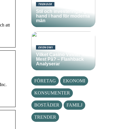
TRENDER
Stil och investeringar går
hand i hand för moderna
män
ch att
EKONOMI
Vilket Casino Vinner Man
Mest På? – Flashback
Analyserar
FÖRETAG
EKONOMI
Inc.
KONSUMENTER
BOSTÄDER
FAMILJ
TRENDER