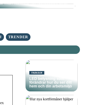
ur man hanterar sin spelbudget klokt
J
TRENDER
TRENDER
LED belysning som
förändrar hur du ser ditt
hem och din arbetsmiljö
Lex