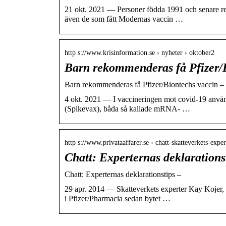
21 okt. 2021 — Personer födda 1991 och senare rek
även de som fått Modernas vaccin …
http s://www.krisinformation.se › nyheter › oktober2
Barn rekommenderas få Pfizer/
Barn rekommenderas få Pfizer/Biontechs vaccin – 
4 okt. 2021 — I vaccineringen mot covid-19 använ
(Spikevax), båda så kallade mRNA- …
http s://www.privataaffarer.se › chatt-skatteverkets-exp
Chatt: Experternas deklaration
Chatt: Experternas deklarationstips –
29 apr. 2014 — Skatteverkets experter Kay Kojer,
i Pfizer/Pharmacia sedan bytet …