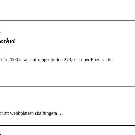
k
erket
t år 2000 är anskaffningsutgiften 279,61 kr per Pfizer-aktie.
för att webbplatsen ska fungera …
k