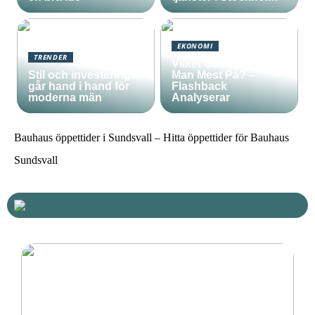
EKONOMI
TRENDER
Vilket Casino Vinner
Stil och investeringar
Man Mest På? –
går hand i hand för
Flashback
moderna män
Analyserar
Bauhaus öppettider i Sundsvall – Hitta öppettider för Bauhaus
Sundsvall