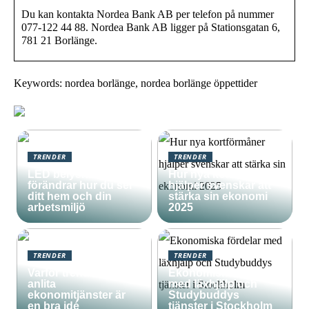
Du kan kontakta Nordea Bank AB per telefon på nummer
077-122 44 88. Nordea Bank AB ligger på Stationsgatan 6,
781 21 Borlänge.
Keywords: nordea borlänge, nordea borlänge öppettider
TRENDER
TRENDER
LED belysning som
Hur nya kortförmåner
förändrar hur du ser
hjälper svenskar att
ditt hem och din
stärka sin ekonomi
arbetsmiljö
2025
TRENDER
TRENDER
Varför trenden att
Ekonomiska fördelar
anlita
med läxhjälp och
ekonomitjänster är
Studybuddys
en bra idé
tjänster i Stockholm