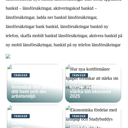
bankid – länsförsäkringar, aktiveringskod bankid –
länsförsäkringar, ladda ner bankid länsförsäkringar,
länsförsäkringar bank bankid, länsförsäkringar bankid ny
telefon, skaffa mobilt bankid länsförsäkringar, aktivera bankid på
ny mobil länsförsäkringar, bankid på ny telefon länsförsäkringar
TRENDER
TRENDER
LED belysning som
Hur nya kortförmåner
förändrar hur du ser
hjälper svenskar att
ditt hem och din
stärka sin ekonomi
arbetsmiljö
2025
TRENDER
TRENDER
Varför trenden att
Ekonomiska fördelar
anlita
med läxhjälp och