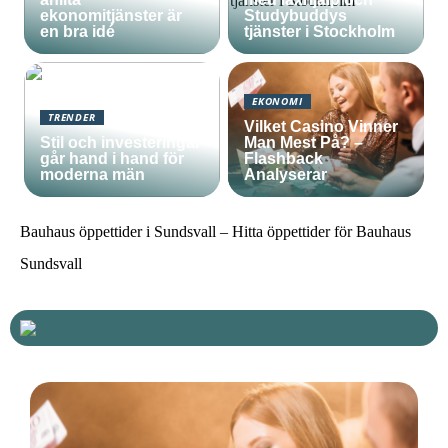
ekonomitjänster är
Studybuddys
en bra idé
tjänster i Stockholm
EKONOMI
TRENDER
Vilket Casino Vinner
Stil och investeringar
Man Mest På? –
går hand i hand för
Flashback
moderna män
Analyserar
Bauhaus öppettider i Sundsvall – Hitta öppettider för Bauhaus
Sundsvall